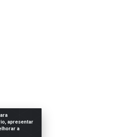
para
io, apresentar
elhorar a