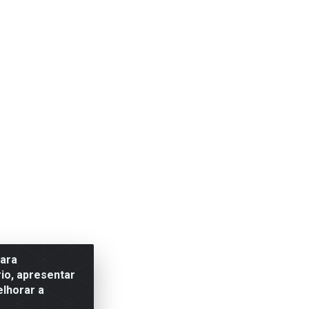
para
io, apresentar
elhorar a