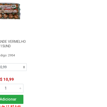
ANDE VERMELHO
15UND
digo: 2954
$ 10,99
Adicionar
r de 12: R$ 9,49