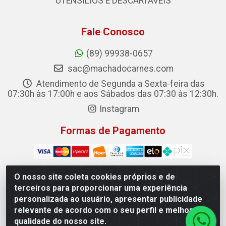
UTENSILIOS E DESCARTAVEIS
Fale Conosco
(89) 99938-0657
sac@machadocarnes.com
Atendimento de Segunda a Sexta-feira das
07:30h às 17:00h e aos Sábados das 07:30 às 12:30h.
Instagram
Formas de Pagamento
O nosso site coleta cookies próprios e de
terceiros para proporcionar uma experiência
Machado Carnes Distribuidora de Alimentos LTDA -
personalizada ao usuário, apresentar publicidade
Logradouro: Avenida Candido Aleixo, 148 - Centro - Oeiras/PI
relevante de acordo com o seu perfil e melhorar a
- CEP 64.500-000 - 31.391.008/0001-50
qualidade do nosso site.