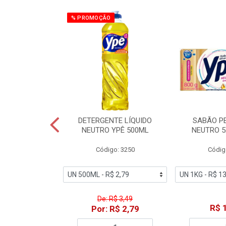
% PROMOÇÃO
ZADOR GLADE
DETERGENTE LÍQUIDO
SABÃO P
OQUE MACIEZ
NEUTRO YPÊ 500ML
NEUTRO 5
360ML
Código: 3250
Códig
o: 7192
De: R$ 3,49
18,49
R$ 
Por: R$ 2,79