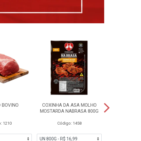
 BOVINO
COXINHA DA ASA MOLHO
COXINHAS 
MOSTARDA NABRASA 800G
DRUMETTE DE
SAD
: 1210
Código: 1458
Código