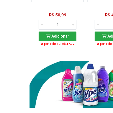
15,59
R$ 50,99
R$ 
: R$ 11,99
Adicionar
Adi
icionar
A partir de 10: R$ 47,99
A partir de