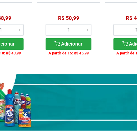
48,99
R$ 50,99
R$ 4
cionar
Adicionar
Adi
 10: R$ 43,99
A partir de 15: R$ 46,99
A partir de 