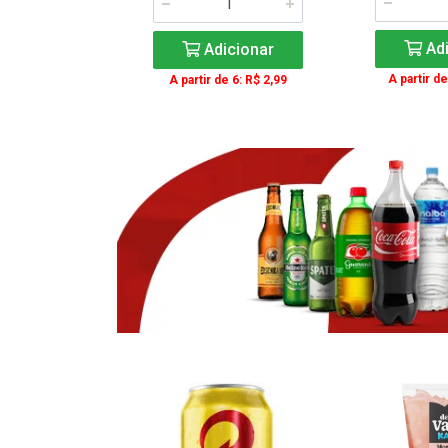
icionar
Adi
Adicionar
e 3: R$ 16,99
A partir de
A partir de 6: R$ 2,99