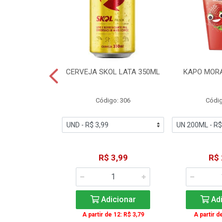
TE COCA-COLA
CERVEJA SKOL LATA 350ML
KAPO MOR
T 2L
igo: 2
Código: 306
Códig
11,49
R$ 3,99
R$ 
icionar
Adicionar
Adi
A partir de 12: R$ 3,79
A partir d