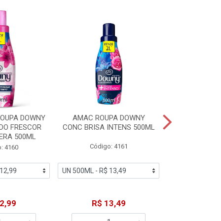
% PROMOÇÃO
ROUPA DOWNY
AMAC ROUPA DOWNY
DETERGENTE 
DO FRESCOR
CONC BRISA INTENS 500ML
MACIEZ CA
ERA 500ML
Código: 4161
Código
: 4160
De: R$
2,99
R$ 13,49
Por: R