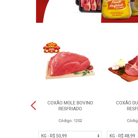
OBRECOXA DE
COXÃO MOLE BOVINO
COXÃO DU
INDIVIDUAL
RESFRIADO
RESF
IATO
Código: 1202
Códig
PESO VARIÁVEL
go: 91