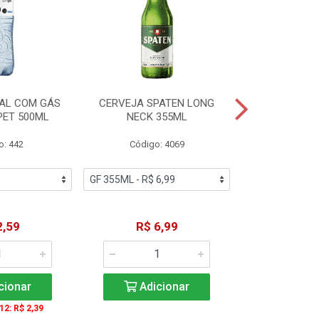
AL COM GÁS
CERVEJA SPATEN LONG
ÁGUA MINERA
PET 500ML
NECK 355ML
SEM GÁS
o: 442
Código: 4069
Código
2,59
R$ 6,99
R$ 1
cionar
Adicionar
Adic
 12: R$ 2,39
A partir de 