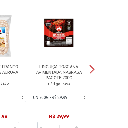
E FRANGO
LINGUIÇA TOSCANA
LINGUIÇA CAL
A AURORA
APIMENTADA NABRASA
EXCELÊNC
PACOTE 700G
 3235
Código: 1
Código: 7393
,99
R$ 29,99
R$ 36,9