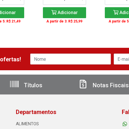
icionar
Adicionar
Adic
de 5: R$ 21,49
A partir de 3: R$ 25,99
A partir de 5
ofertas!
Títulos
Notas Fiscais
Departamentos
Fa
ALIMENTOS