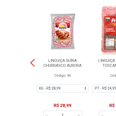
IÇA CALABRESA
LINGUIÇA SUÍNA
LINGUIÇ
XCELÊNCIA
CHURRASCO AURORA
TOSCA
ódigo: 148
Código: 90
Cód
R$ 36,99
R$ 28,99
R$