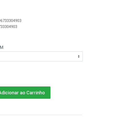
896733304903
6733304903
EM
dicionar ao Carrinho