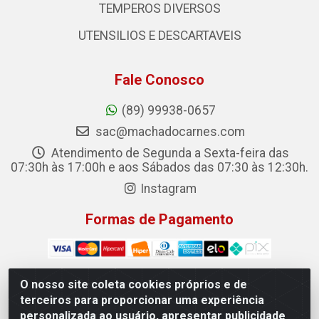
TEMPEROS DIVERSOS
UTENSILIOS E DESCARTAVEIS
Fale Conosco
(89) 99938-0657
sac@machadocarnes.com
Atendimento de Segunda a Sexta-feira das
07:30h às 17:00h e aos Sábados das 07:30 às 12:30h.
Instagram
Formas de Pagamento
O nosso site coleta cookies próprios e de
terceiros para proporcionar uma experiência
Machado Carnes Distribuidora de Alimentos LTDA -
personalizada ao usuário, apresentar publicidade