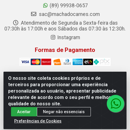
(89) 99938-0657
sac@machadocarnes.com
Atendimento de Segunda a Sexta-feira das
07:30h às 17:00h e aos Sábados das 07:30 às 12:30h.
Instagram
Formas de Pagamento
O nosso site coleta cookies próprios e de
terceiros para proporcionar uma experiência
Machado Carnes Distribuidora de Alimentos LTDA -
personalizada ao usuário, apresentar publicidade
Logradouro: Avenida Candido Aleixo, 148 - Centro - Oeiras/PI
relevante de acordo com o seu perfil e melhorar a
- CEP 64.500-000 - 31.391.008/0001-50
qualidade do nosso site.
Aceitar
Negar não essenciais
Preferências de Cookies