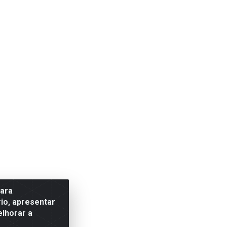
para
io, apresentar
elhorar a