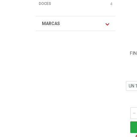
DOCES
4
MARCAS
FI
A