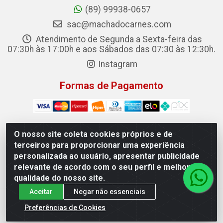
(89) 99938-0657
sac@machadocarnes.com
Atendimento de Segunda a Sexta-feira das
07:30h às 17:00h e aos Sábados das 07:30 às 12:30h.
Instagram
Formas de Pagamento
O nosso site coleta cookies próprios e de
terceiros para proporcionar uma experiência
Machado Carnes Distribuidora de Alimentos LTDA -
personalizada ao usuário, apresentar publicidade
Logradouro: Avenida Candido Aleixo, 148 - Centro - Oeiras/PI
relevante de acordo com o seu perfil e melhorar a
- CEP 64.500-000 - 31.391.008/0001-50
qualidade do nosso site.
Aceitar
Negar não essenciais
Preferências de Cookies