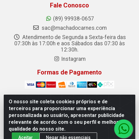
Fale Conosco
(89) 99938-0657
sac@machadocarnes.com
Atendimento de Segunda a Sexta-feira das
07:30h às 17:00h e aos Sábados das 07:30 às
12:30h.
Instagram
Formas de Pagamento
O nosso site coleta cookies próprios e de
terceiros para proporcionar uma experiência
Machado Carnes Distribuidora de Alimentos LTDA -
personalizada ao usuário, apresentar publicidade
Logradouro: Avenida Candido Aleixo, 148 - Centro -
relevante de acordo com o seu perfil e melhorar a
Oeiras/PI - CEP 64.500-000 - 31.391.008/0001-50
qualidade do nosso site.
Aceitar
Negar não essenciais