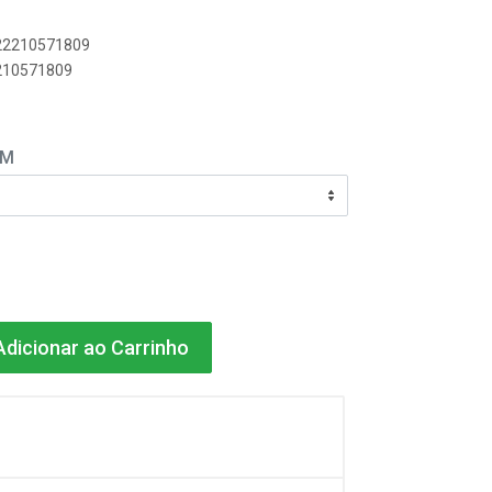
622210571809
2210571809
EM
dicionar ao Carrinho