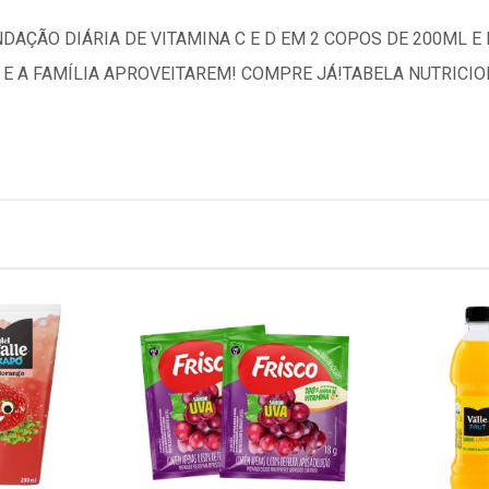
AÇÃO DIÁRIA DE VITAMINA C E D EM 2 COPOS DE 200ML E É
 E A FAMÍLIA APROVEITAREM! COMPRE JÁ!TABELA NUTRICION