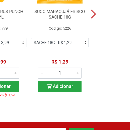
TRUS PUNCH
SUCO MARACUJÁ FRISCO
SUCO DE UVA
ML
SACHE 18G
LARGO 20
: 779
Código: 5226
Código: 44
,99
R$ 1,29
R$ 5,9
ionar
Adicionar
Adicio
6: R$ 3,69
A partir de 6: 