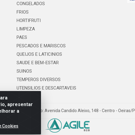
CONGELADOS
FRIOS
HORTIFRUTI
LIMPEZA
PAES
PESCADOS E MARISCOS
QUEIJOS E LATICINIOS
SAUDE E BEM-ESTAR
SUINOS
TEMPEROS DIVERSOS
UTENSILIOS E DESCARTAVEIS
para
io, apresentar
elhorar a
os LTDA - Logradouro: Avenida Candido Aleixo, 148 - Centro - Oeiras/
e Cookies