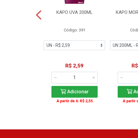
DE UVA CAMPO
KAPO UVA 200ML
KAPO MOR
RGO 200ML
ódigo: 4442
Código: 391
Códi
R$ 5,99
R$ 2,59
R$
Adicionar
Adicionar
Ad
ir de 6: R$ 4,99
A partir de 6: R$ 2,55
A partir 