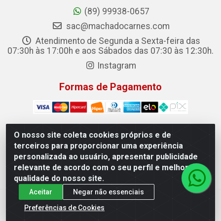
(89) 99938-0657
sac@machadocarnes.com
Atendimento de Segunda a Sexta-feira das
07:30h às 17:00h e aos Sábados das 07:30 às 12:30h.
Instagram
Formas de Pagamento
O nosso site coleta cookies próprios e de
terceiros para proporcionar uma experiência
Machado Carnes Distribuidora de Alimentos LTDA -
personalizada ao usuário, apresentar publicidade
Logradouro: Avenida Candido Aleixo, 148 - Centro - Oeiras/PI
relevante de acordo com o seu perfil e melhorar a
- CEP 64.500-000 - 31.391.008/0001-50
qualidade do nosso site.
Aceitar
Negar não essenciais
Preferências de Cookies