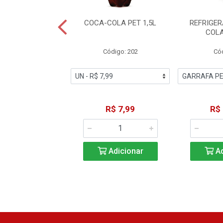
RNATE FANTA UVA
COCA-COLA PET 1,5L
REFRIGE
ET 250ML
COLA
ódigo: 768
Código: 202
Cód
R$ 2,19
R$ 7,99
R$
Adicionar
Adicionar
Ad
ir de 12: R$ 2,09