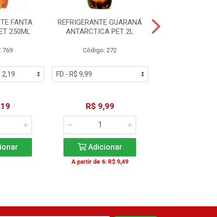
TE FANTA
REFRIGERANTE GUARANÁ
REFRIGERNATE F
ET 250ML
ANTARCTICA PET 2L
PET 250
: 769
Código: 272
Código: 7
,19
R$ 9,99
R$ 2,1
ionar
Adicionar
Adicio
A partir de 6: R$ 9,49
A partir de 12: 