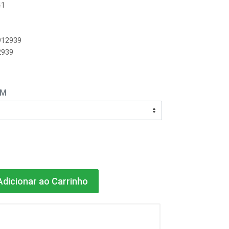
41
8912939
2939
EM
dicionar ao Carrinho