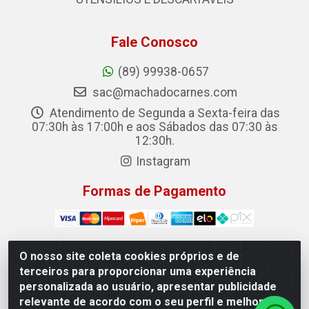
Fale Conosco
(89) 99938-0657
sac@machadocarnes.com
Atendimento de Segunda a Sexta-feira das
07:30h às 17:00h e aos Sábados das 07:30 às
12:30h.
Instagram
Formas de Pagamento
O nosso site coleta cookies próprios e de
terceiros para proporcionar uma experiência
Machado Carnes Distribuidora de Alimentos LTDA -
personalizada ao usuário, apresentar publicidade
Logradouro: Avenida Candido Aleixo, 148 - Centro -
relevante de acordo com o seu perfil e melhorar a
Oeiras/PI - CEP 64.500-000 - 31.391.008/0001-50