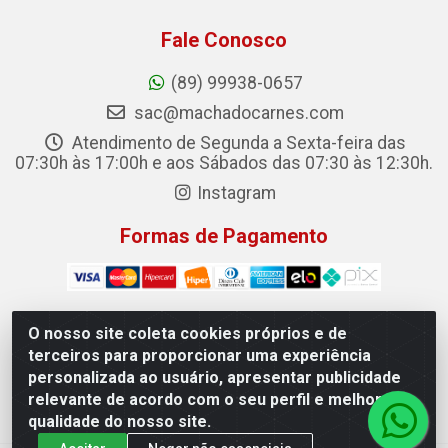
Fale Conosco
(89) 99938-0657
sac@machadocarnes.com
Atendimento de Segunda a Sexta-feira das
07:30h às 17:00h e aos Sábados das 07:30 às 12:30h.
Instagram
Formas de Pagamento
O nosso site coleta cookies próprios e de
terceiros para proporcionar uma experiência
Machado Carnes Distribuidora de Alimentos LTDA -
personalizada ao usuário, apresentar publicidade
Logradouro: Avenida Candido Aleixo, 148 - Centro - Oeiras/PI
relevante de acordo com o seu perfil e melhorar a
- CEP 64.500-000 - 31.391.008/0001-50
qualidade do nosso site.