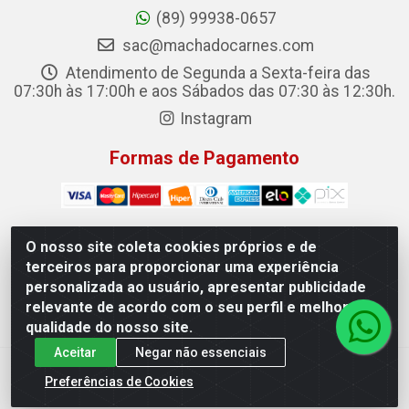
(89) 99938-0657
sac@machadocarnes.com
Atendimento de Segunda a Sexta-feira das
07:30h às 17:00h e aos Sábados das 07:30 às 12:30h.
Instagram
Formas de Pagamento
O nosso site coleta cookies próprios e de
terceiros para proporcionar uma experiência
Machado Carnes Distribuidora de Alimentos LTDA -
personalizada ao usuário, apresentar publicidade
Logradouro: Avenida Candido Aleixo, 148 - Centro - Oeiras/PI
relevante de acordo com o seu perfil e melhorar a
- CEP 64.500-000 - 31.391.008/0001-50
qualidade do nosso site.
Aceitar
Negar não essenciais
Preferências de Cookies