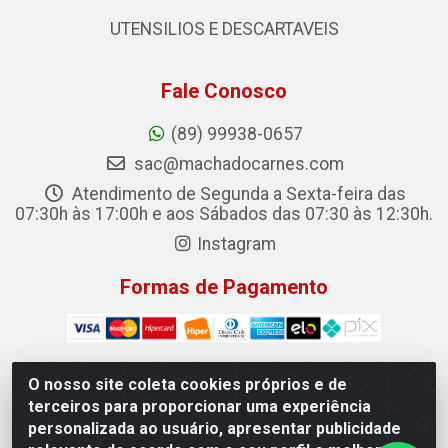
UTENSILIOS E DESCARTAVEIS
Fale Conosco
(89) 99938-0657
sac@machadocarnes.com
Atendimento de Segunda a Sexta-feira das
07:30h às 17:00h e aos Sábados das 07:30 às 12:30h.
Instagram
Formas de Pagamento
O nosso site coleta cookies próprios e de
terceiros para proporcionar uma experiência
Machado Carnes Distribuidora de Alimentos LTDA -
personalizada ao usuário, apresentar publicidade
Logradouro: Avenida Candido Aleixo, 148 - Centro - Oeiras/PI