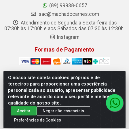
(89) 99938-0657
sac@machadocarnes.com
Atendimento de Segunda a Sexta-feira das
07:30h às 17:00h e aos Sábados das 07:30 às 12:30h.
Instagram
Formas de Pagamento
O nosso site coleta cookies próprios e de
terceiros para proporcionar uma experiência
Machado Carnes Distribuidora de Alimentos LTDA -
personalizada ao usuário, apresentar publicidade
Logradouro: Avenida Candido Aleixo, 148 - Centro - Oeiras/PI
relevante de acordo com o seu perfil e melhorar a
- CEP 64.500-000 - 31.391.008/0001-50
qualidade do nosso site.
Aceitar
Negar não essenciais
Preferências de Cookies