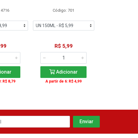
 4716
Código: 701
Código: 18
,99
R$ 5,99
R$ 3,4
ionar
Adicionar
Adicio
3: R$ 8,79
A partir de 6: R$ 4,99
A partir de 3: 