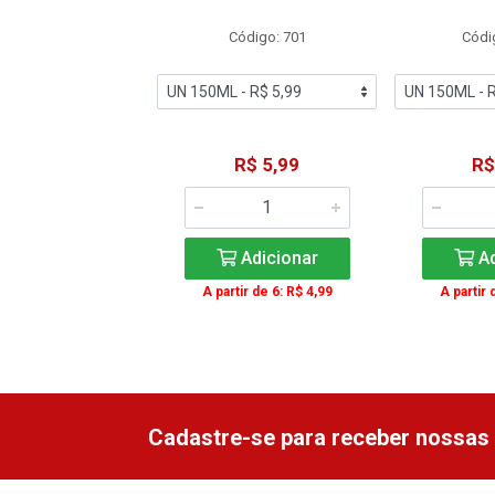
ódigo: 4716
Código: 701
Códi
R$ 8,99
R$ 5,99
R$
Adicionar
Adicionar
Ad
ir de 3: R$ 8,79
A partir de 6: R$ 4,99
A partir 
Cadastre-se para receber nossas 