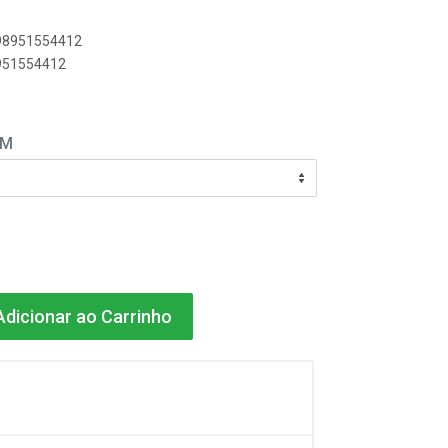
898951554412
8951554412
EM
dicionar ao Carrinho