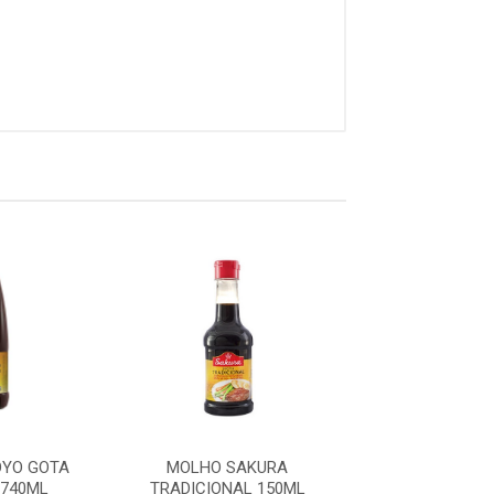
OYO GOTA
MOLHO SAKURA
MOLHO GOTA 
740ML
TRADICIONAL 150ML
MARATÁ 15