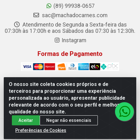
(89) 99938-0657
sac@machadocarnes.com
Atendimento de Segunda a Sexta-feira das
07:30h às 17:00h e aos Sábados das 07:30 às 12:30h.
Instagram
Formas de Pagamento
O nosso site coleta cookies próprios e de
terceiros para proporcionar uma experiência
Machado Carnes Distribuidora de Alimentos LTDA -
personalizada ao usuário, apresentar publicidade
Logradouro: Avenida Candido Aleixo, 148 - Centro - Oeiras/PI
relevante de acordo com o seu perfil e melhorar a
- CEP 64.500-000 - 31.391.008/0001-50
qualidade do nosso site.
Aceitar
Negar não essenciais
Preferências de Cookies