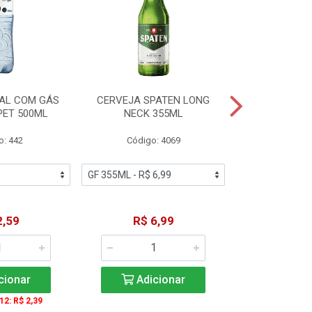
AL COM GÁS
CERVEJA SPATEN LONG
ÁGUA MINERA
PET 500ML
NECK 355ML
SEM GÁS
o: 442
Código: 4069
Código
2,59
R$ 6,99
R$ 1
cionar
Adicionar
Adic
 12: R$ 2,39
A partir de 