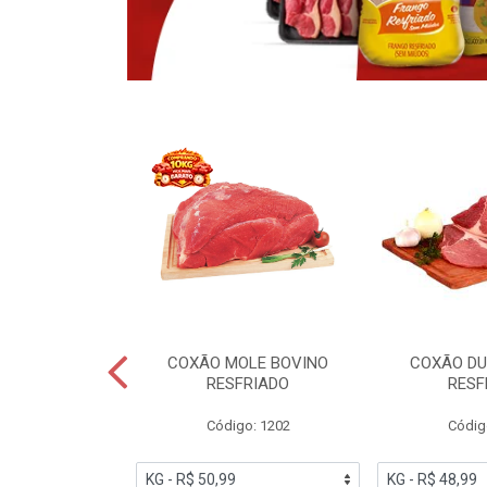
OBRECOXA DE
COXÃO MOLE BOVINO
COXÃO DU
INDIVIDUAL
RESFRIADO
RESF
IATO
Código: 1202
Códig
PESO VARIÁVEL
go: 91