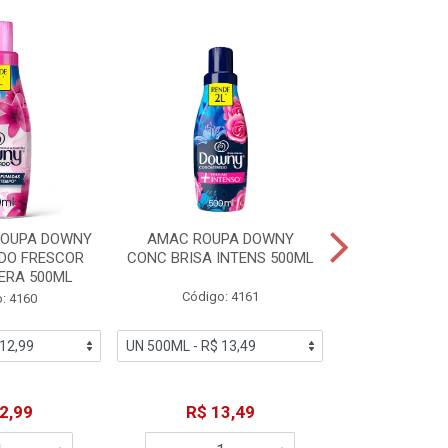
ROUPA DOWNY
AMAC ROUPA DOWNY
DETERGENTE 
DO FRESCOR
CONC BRISA INTENS 500ML
MACIEZ CA
ERA 500ML
Código: 4161
Código
: 4160
2,99
R$ 13,49
R$ 6