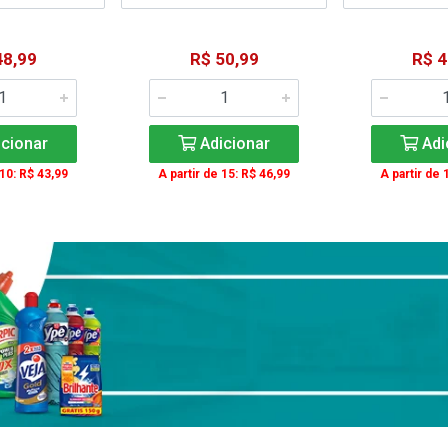
48,99
R$ 50,99
R$ 4
cionar
Adicionar
Adi
 10: R$ 43,99
A partir de 15: R$ 46,99
A partir de 