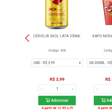
TE COCA-COLA
CERVEJA SKOL LATA 350ML
KAPO MOR
T 2L
igo: 2
Código: 306
Códig
11,49
R$ 3,99
R$ 
icionar
Adicionar
Adi
A partir de 12: R$ 3,79
A partir d