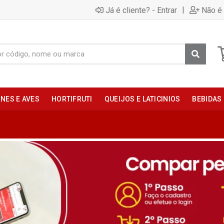
|
Já é cliente? - Entrar
Não é 
NES E AVES
HORTIFRUTI
QUEIJOS E LATICINIOS
BEBIDAS