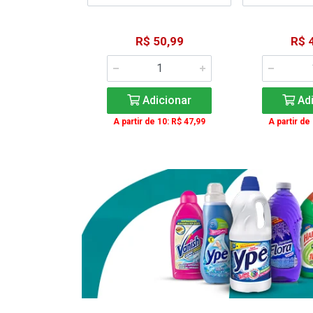
15,59
R$ 50,99
R$ 
: R$ 11,99
Adicionar
Adi
icionar
A partir de 10: R$ 47,99
A partir de