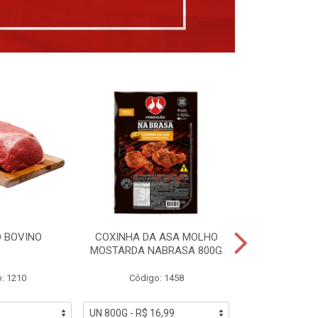
 BOVINO
COXINHA DA ASA MOLHO
COXINHAS 
MOSTARDA NABRASA 800G
DRUMETTE DE
SAD
: 1210
Código: 1458
Código