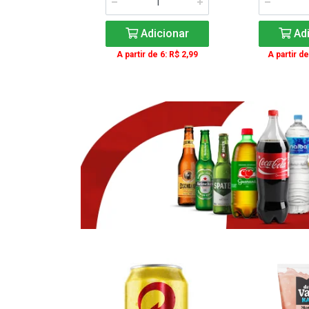
icionar
Adicionar
Adi
e 3: R$ 16,99
A partir de 6: R$ 2,99
A partir de