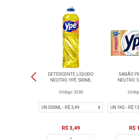
ZADOR GLADE
DETERGENTE LÍQUIDO
SABÃO P
OQUE MACIEZ
NEUTRO YPÊ 500ML
NEUTRO 5
360ML
Código: 3250
Códig
o: 7192
18,49
R$ 3,49
R$ 