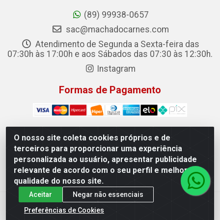
(89) 99938-0657
sac@machadocarnes.com
Atendimento de Segunda a Sexta-feira das
07:30h às 17:00h e aos Sábados das 07:30 às 12:30h.
Instagram
Formas de Pagamento
O nosso site coleta cookies próprios e de
terceiros para proporcionar uma experiência
Machado Carnes Distribuidora de Alimentos LTDA -
personalizada ao usuário, apresentar publicidade
Logradouro: Avenida Candido Aleixo, 148 - Centro - Oeiras/PI
relevante de acordo com o seu perfil e melhorar a
- CEP 64.500-000 - 31.391.008/0001-50
qualidade do nosso site.
Aceitar
Negar não essenciais
Preferências de Cookies