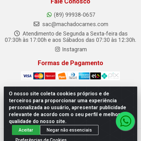
Fale Conosco
(89) 99938-0657
sac@machadocarnes.com
Atendimento de Segunda a Sexta-feira das
07:30h às 17:00h e aos Sábados das 07:30 às 12:30h.
Instagram
Formas de Pagamento
O nosso site coleta cookies próprios e de
terceiros para proporcionar uma experiência
Machado Carnes Distribuidora de Alimentos LTDA -
personalizada ao usuário, apresentar publicidade
Logradouro: Avenida Candido Aleixo, 148 - Centro - Oeiras/PI
relevante de acordo com o seu perfil e melhorar a
- CEP 64.500-000 - 31.391.008/0001-50
qualidade do nosso site.
Aceitar
Negar não essenciais
Preferências de Cookies