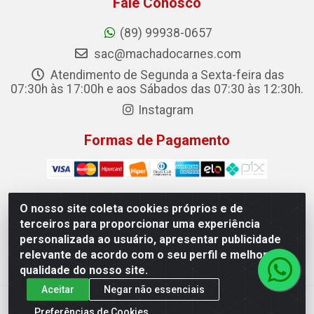
Fale Conosco
(89) 99938-0657
sac@machadocarnes.com
Atendimento de Segunda a Sexta-feira das
07:30h às 17:00h e aos Sábados das 07:30 às 12:30h.
Instagram
Formas de Pagamento
O nosso site coleta cookies próprios e de
terceiros para proporcionar uma experiência
Machado Carnes Distribuidora de Alimentos LTDA -
personalizada ao usuário, apresentar publicidade
Logradouro: Avenida Candido Aleixo, 148 - Centro - Oeiras/PI
relevante de acordo com o seu perfil e melhorar a
- CEP 64.500-000 - 31.391.008/0001-50
qualidade do nosso site.
Aceitar
Negar não essenciais
Preferências de Cookies