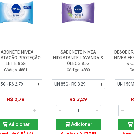
SABONETE NIVEA
SABONETE NIVEA
DESODOR
RATAÇÃO PROTEÇÃO
HIDRATANTE LAVANDA &
NIVEA FE
LEITE 85G
ÓLEOS 85G
& C
Código: 4881
Código: 4880
Có
R$ 2,79
R$ 3,29
R
Adicionar
Adicionar
 partir de 6: R$ 2,49
A partir de 6: R$ 2,99
A parti