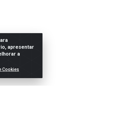
para
io, apresentar
elhorar a
e Cookies