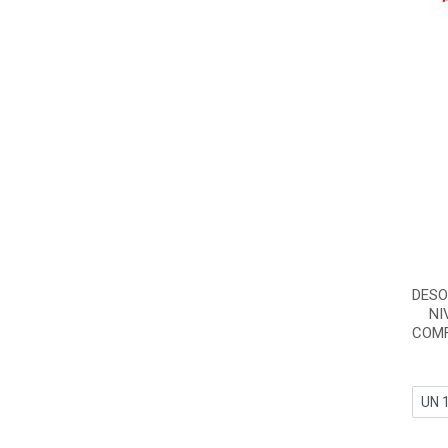
DESO
NI
COMF