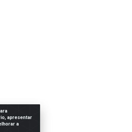
para
io, apresentar
elhorar a