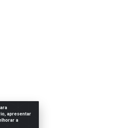
para
io, apresentar
elhorar a