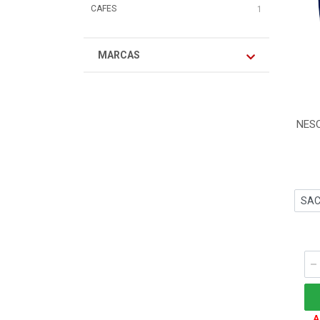
CAFES
1
MARCAS
NES
A