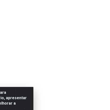
para
io, apresentar
elhorar a