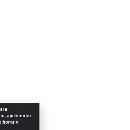
para
io, apresentar
elhorar a