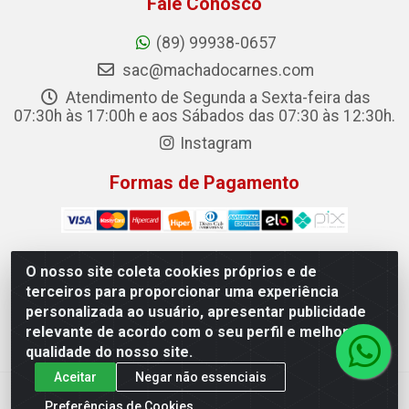
Fale Conosco
(89) 99938-0657
sac@machadocarnes.com
Atendimento de Segunda a Sexta-feira das
07:30h às 17:00h e aos Sábados das 07:30 às 12:30h.
Instagram
Formas de Pagamento
O nosso site coleta cookies próprios e de
terceiros para proporcionar uma experiência
Machado Carnes Distribuidora de Alimentos LTDA -
personalizada ao usuário, apresentar publicidade
Logradouro: Avenida Candido Aleixo, 148 - Centro - Oeiras/PI
relevante de acordo com o seu perfil e melhorar a
- CEP 64.500-000 - 31.391.008/0001-50
qualidade do nosso site.
Aceitar
Negar não essenciais
Preferências de Cookies