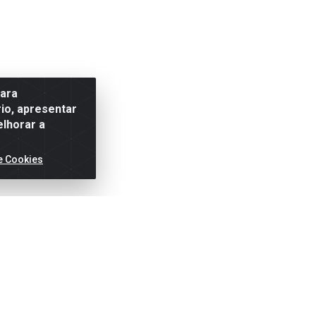
para
io, apresentar
elhorar a
e Cookies