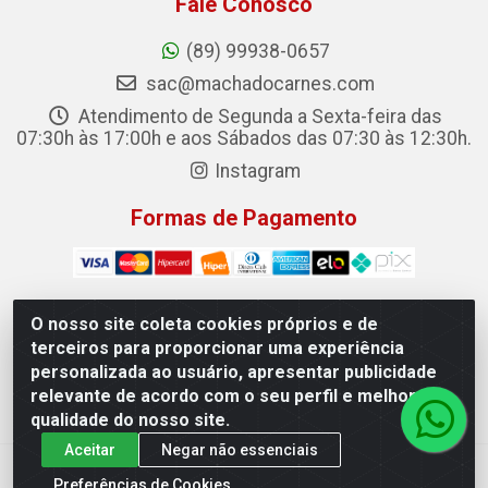
Fale Conosco
(89) 99938-0657
sac@machadocarnes.com
Atendimento de Segunda a Sexta-feira das
07:30h às 17:00h e aos Sábados das 07:30 às 12:30h.
Instagram
Formas de Pagamento
O nosso site coleta cookies próprios e de
terceiros para proporcionar uma experiência
Machado Carnes Distribuidora de Alimentos LTDA -
personalizada ao usuário, apresentar publicidade
Logradouro: Avenida Candido Aleixo, 148 - Centro - Oeiras/PI
relevante de acordo com o seu perfil e melhorar a
- CEP 64.500-000 - 31.391.008/0001-50
qualidade do nosso site.
Aceitar
Negar não essenciais
Preferências de Cookies