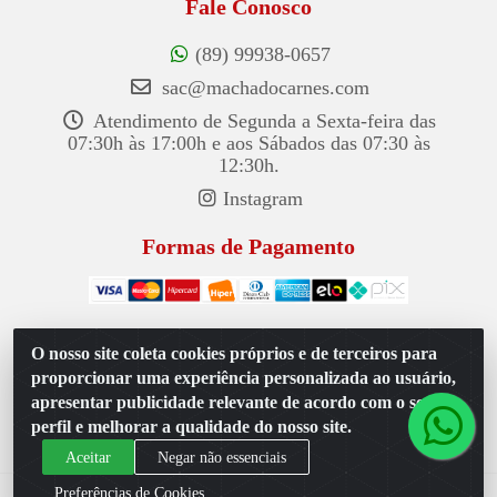
Fale Conosco
(89) 99938-0657
sac@machadocarnes.com
Atendimento de Segunda a Sexta-feira das
07:30h às 17:00h e aos Sábados das 07:30 às
12:30h.
Instagram
Formas de Pagamento
O nosso site coleta cookies próprios e de terceiros para
proporcionar uma experiência personalizada ao usuário,
Machado Carnes Distribuidora de Alimentos LTDA -
Logradouro: Avenida Candido Aleixo, 148 - Centro -
apresentar publicidade relevante de acordo com o seu
Oeiras/PI - CEP 64.500-000 - 31.391.008/0001-50
perfil e melhorar a qualidade do nosso site.
Aceitar
Negar não essenciais
Preferências de Cookies