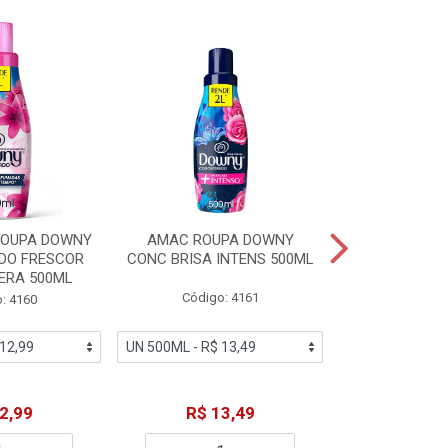
ROUPA DOWNY
AMAC ROUPA DOWNY
DETERGENTE 
DO FRESCOR
CONC BRISA INTENS 500ML
MACIEZ CA
ERA 500ML
Código: 4161
Código
: 4160
2,99
R$ 13,49
R$ 6