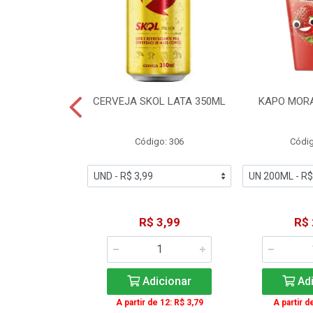
TE COCA-COLA
CERVEJA SKOL LATA 350ML
KAPO MOR
T 2L
igo: 2
Código: 306
Códig
11,49
R$ 3,99
R$ 
icionar
Adicionar
Adi
A partir de 12: R$ 3,79
A partir d