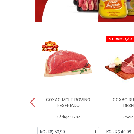
% PROMOÇÃO
OBRECOXA DE
COXÃO MOLE BOVINO
COXÃO DU
INDIVIDUAL
RESFRIADO
RESF
IATO
Código: 1202
Códig
PESO VARIÁVEL
go: 91