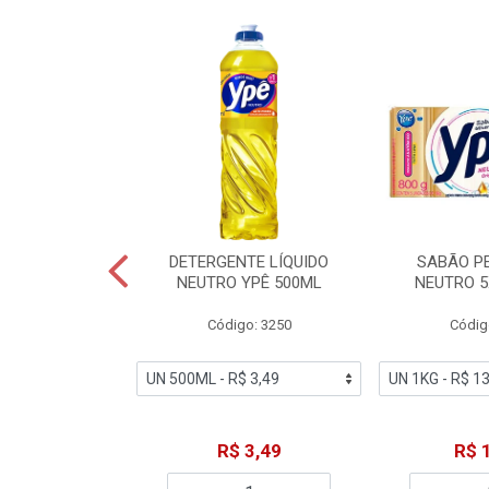
ZADOR GLADE
DETERGENTE LÍQUIDO
SABÃO P
OQUE MACIEZ
NEUTRO YPÊ 500ML
NEUTRO 5
360ML
Código: 3250
Códig
o: 7192
18,49
R$ 3,49
R$ 