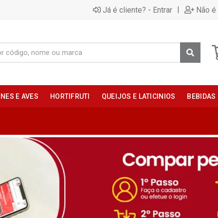
|
Já é cliente? - Entrar
Não é 
NES E AVES
HORTIFRUTI
QUEIJOS E LATICINIOS
BEBIDAS