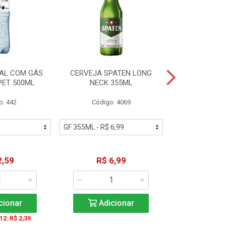
AL COM GÁS
CERVEJA SPATEN LONG
ÁGUA MINERA
PET 500ML
NECK 355ML
SEM GÁS
o: 442
Código: 4069
Código
2,59
R$ 6,99
R$ 1
cionar
Adicionar
Adic
 12: R$ 2,39
A partir de 