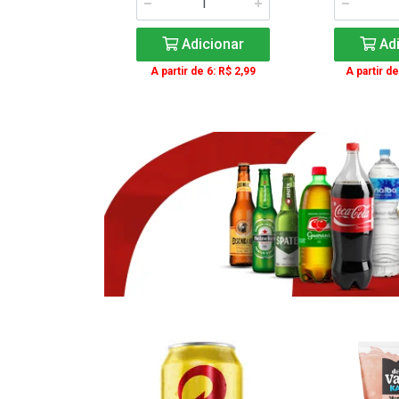
icionar
Adicionar
Adi
e 3: R$ 16,99
A partir de 6: R$ 2,99
A partir de