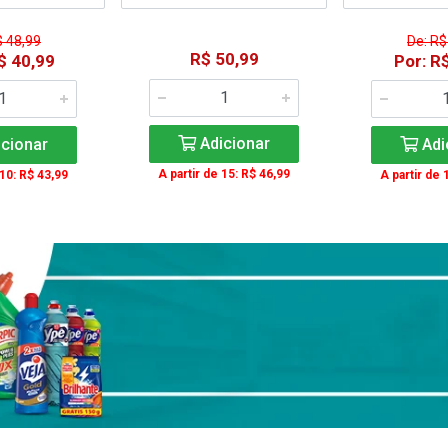
$ 48,99
De: R$
R$ 50,99
$ 40,99
Por: R
Adicionar
cionar
Adi
A partir de 15: R$ 46,99
 10: R$ 43,99
A partir de 