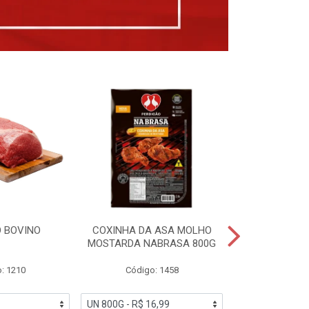
 BOVINO
COXINHA DA ASA MOLHO
COXINHAS 
MOSTARDA NABRASA 800G
DRUMETTE DE
SAD
: 1210
Código: 1458
Código