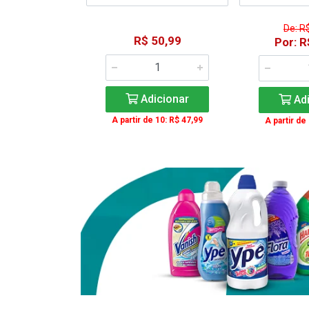
De: R
15,59
R$ 50,99
Por: R
: R$ 11,99
Adicionar
Adi
icionar
A partir de 10: R$ 47,99
A partir de