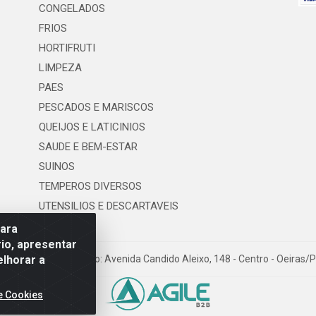
CONGELADOS
FRIOS
HORTIFRUTI
LIMPEZA
PAES
PESCADOS E MARISCOS
QUEIJOS E LATICINIOS
SAUDE E BEM-ESTAR
SUINOS
TEMPEROS DIVERSOS
UTENSILIOS E DESCARTAVEIS
para
io, apresentar
elhorar a
os LTDA - Logradouro: Avenida Candido Aleixo, 148 - Centro - Oeiras/
e Cookies