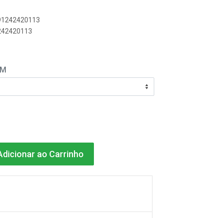
891242420113
1242420113
EM
dicionar ao Carrinho