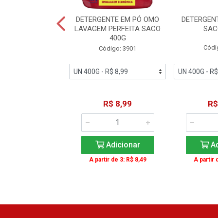
UPAS EM PÓ ALA
DETERGENTE EM PÓ OMO
DETERGEN
FLOR DE LIS 500G
LAVAGEM PERFEITA SACO
SAC
400G
ódigo: 6447
Códi
Código: 3901
R$ 3,99
R$ 8,99
R$
Adicionar
Adicionar
Ad
ir de 3: R$ 3,49
A partir de 3: R$ 8,49
A partir 