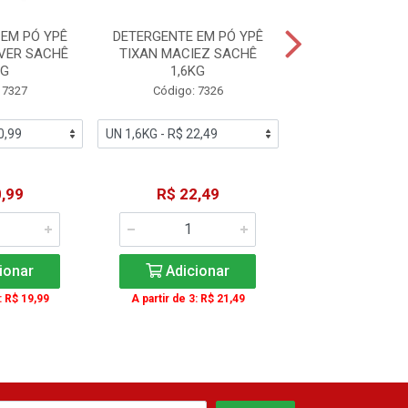
EM PÓ YPÊ
DETERGENTE EM PÓ YPÊ
LAVA ROUPAS E
VER SACHÊ
TIXAN MACIEZ SACHÊ
ROSAS E FLOR DE
KG
1,6KG
Código: 64
 7327
Código: 7326
,99
R$ 22,49
R$ 3,9
ionar
Adicionar
Adicio
: R$ 19,99
A partir de 3: R$ 21,49
A partir de 3: 