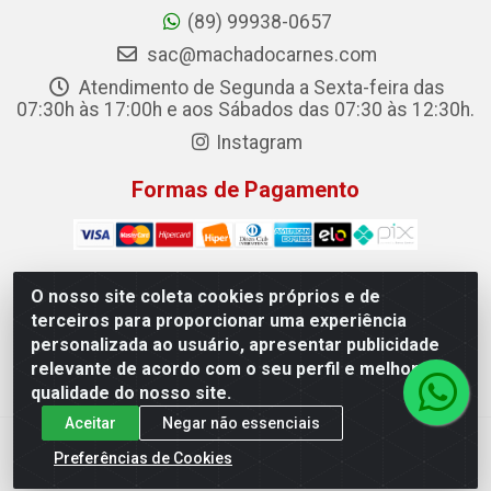
(89) 99938-0657
sac@machadocarnes.com
Atendimento de Segunda a Sexta-feira das
07:30h às 17:00h e aos Sábados das 07:30 às 12:30h.
Instagram
Formas de Pagamento
O nosso site coleta cookies próprios e de
terceiros para proporcionar uma experiência
Machado Carnes Distribuidora de Alimentos LTDA -
personalizada ao usuário, apresentar publicidade
Logradouro: Avenida Candido Aleixo, 148 - Centro - Oeiras/PI
relevante de acordo com o seu perfil e melhorar a
- CEP 64.500-000 - 31.391.008/0001-50
qualidade do nosso site.
Aceitar
Negar não essenciais
Preferências de Cookies