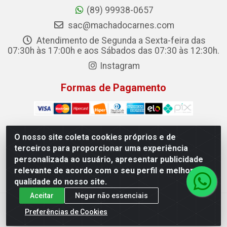
(89) 99938-0657
sac@machadocarnes.com
Atendimento de Segunda a Sexta-feira das
07:30h às 17:00h e aos Sábados das 07:30 às 12:30h.
Instagram
Formas de Pagamento
O nosso site coleta cookies próprios e de
terceiros para proporcionar uma experiência
Machado Carnes Distribuidora de Alimentos LTDA -
personalizada ao usuário, apresentar publicidade
Logradouro: Avenida Candido Aleixo, 148 - Centro - Oeiras/PI
relevante de acordo com o seu perfil e melhorar a
- CEP 64.500-000 - 31.391.008/0001-50
qualidade do nosso site.
Aceitar
Negar não essenciais
Preferências de Cookies