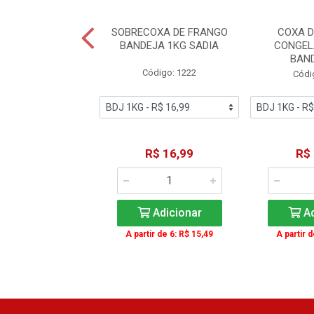
A ASA FGO CONG
SOBRECOXA DE FRANGO
COXA 
ATO IQF 1KG
BANDEJA 1KG SADIA
CONGEL
BAN
ódigo: 7987
Código: 1222
Códi
R$ 34,99
R$ 16,99
R$
Adicionar
Adicionar
Ad
A partir de 6: R$ 15,49
A partir 