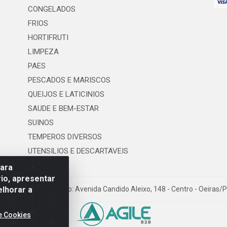
CONGELADOS
FRIOS
HORTIFRUTI
LIMPEZA
PAES
PESCADOS E MARISCOS
QUEIJOS E LATICINIOS
SAUDE E BEM-ESTAR
SUINOS
TEMPEROS DIVERSOS
UTENSILIOS E DESCARTAVEIS
para
io, apresentar
elhorar a
os LTDA - Logradouro: Avenida Candido Aleixo, 148 - Centro - Oeiras/
e Cookies