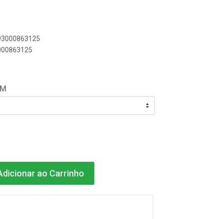
893000863125
3000863125
EM
dicionar ao Carrinho