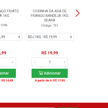
NGO FRIATO
COXINHA DA ASA DE
MEIO DA ASA F
A 1KG
FRANGO BANDEJA 1KG
FRIATO IQF
SEARA
 1246
Código: 79
Código: 731
,99
R$ 19,99
R$ 34,9
ionar
Adicionar
Adicio
: R$ 14,49
A partir de 6: R$ 17,99