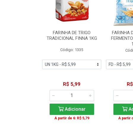
A DE TRIGO SEM
FARINHA DE TRIGO
FARINHA 
TO DONA BENTA
TRADICIONAL FINNA 1KG
FERMENTO
1KG
Código: 1335
ódigo: 444
Códi
R$ 5,99
R$ 5,99
R$
Adicionar
Adicionar
Ad
ir de 6: R$ 5,49
A partir de 6: R$ 5,79
A partir 