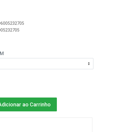
896005232705
6005232705
EM
dicionar ao Carrinho