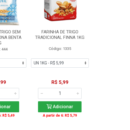
TRIGO SEM
FARINHA DE TRIGO
FARINHA DE TR
ONA BENTA
TRADICIONAL FINNA 1KG
FERMENTO DON
G
1KG
Código: 1335
: 444
Código: 4
,99
R$ 5,99
R$ 5,9
ionar
Adicionar
Adicio
6: R$ 5,49
A partir de 6: R$ 5,79
A partir de 6: 