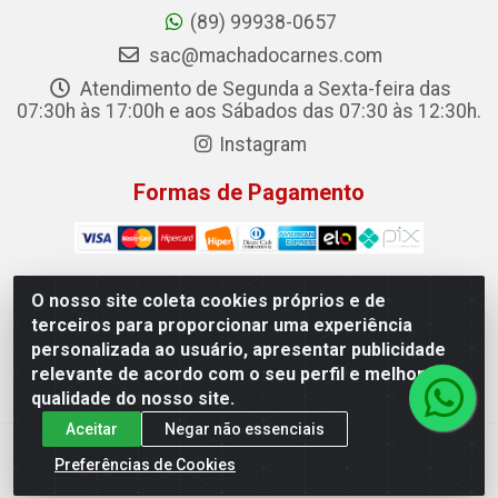
(89) 99938-0657
sac@machadocarnes.com
Atendimento de Segunda a Sexta-feira das
07:30h às 17:00h e aos Sábados das 07:30 às 12:30h.
Instagram
Formas de Pagamento
O nosso site coleta cookies próprios e de
terceiros para proporcionar uma experiência
Machado Carnes Distribuidora de Alimentos LTDA -
personalizada ao usuário, apresentar publicidade
Logradouro: Avenida Candido Aleixo, 148 - Centro - Oeiras/PI
relevante de acordo com o seu perfil e melhorar a
- CEP 64.500-000 - 31.391.008/0001-50
qualidade do nosso site.
Aceitar
Negar não essenciais
Preferências de Cookies