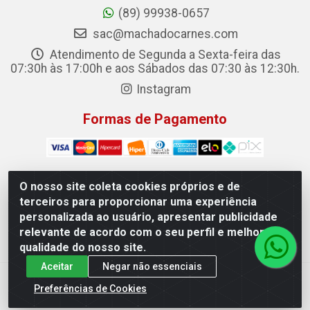
(89) 99938-0657
sac@machadocarnes.com
Atendimento de Segunda a Sexta-feira das
07:30h às 17:00h e aos Sábados das 07:30 às 12:30h.
Instagram
Formas de Pagamento
O nosso site coleta cookies próprios e de
terceiros para proporcionar uma experiência
Machado Carnes Distribuidora de Alimentos LTDA -
personalizada ao usuário, apresentar publicidade
Logradouro: Avenida Candido Aleixo, 148 - Centro - Oeiras/PI
relevante de acordo com o seu perfil e melhorar a
- CEP 64.500-000 - 31.391.008/0001-50
qualidade do nosso site.
Aceitar
Negar não essenciais
Preferências de Cookies