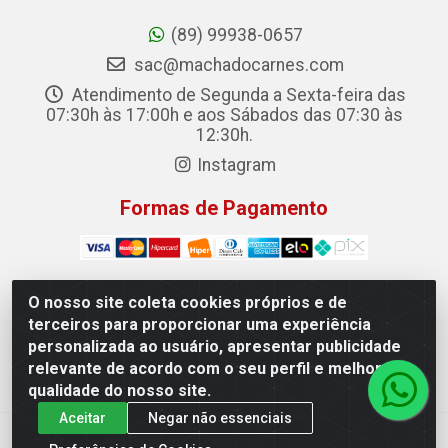
(89) 99938-0657
sac@machadocarnes.com
Atendimento de Segunda a Sexta-feira das
07:30h às 17:00h e aos Sábados das 07:30 às
12:30h.
Instagram
Formas de Pagamento
O nosso site coleta cookies próprios e de
terceiros para proporcionar uma experiência
Machado Carnes Distribuidora de Alimentos LTDA -
personalizada ao usuário, apresentar publicidade
Logradouro: Avenida Candido Aleixo, 148 - Centro -
relevante de acordo com o seu perfil e melhorar a
Oeiras/PI - CEP 64.500-000 - 31.391.008/0001-50
qualidade do nosso site.
Aceitar
Negar não essenciais