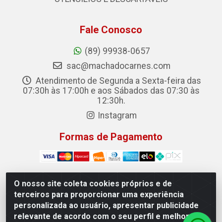
Fale Conosco
(89) 99938-0657
sac@machadocarnes.com
Atendimento de Segunda a Sexta-feira das
07:30h às 17:00h e aos Sábados das 07:30 às
12:30h.
Instagram
Formas de Pagamento
O nosso site coleta cookies próprios e de
terceiros para proporcionar uma experiência
Machado Carnes Distribuidora de Alimentos LTDA -
personalizada ao usuário, apresentar publicidade
Logradouro: Avenida Candido Aleixo, 148 - Centro -
relevante de acordo com o seu perfil e melhorar a
Oeiras/PI - CEP 64.500-000 - 31.391.008/0001-50