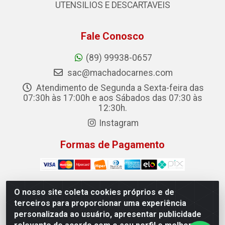
UTENSILIOS E DESCARTAVEIS
Fale Conosco
(89) 99938-0657
sac@machadocarnes.com
Atendimento de Segunda a Sexta-feira das
07:30h às 17:00h e aos Sábados das 07:30 às
12:30h.
Instagram
Formas de Pagamento
O nosso site coleta cookies próprios e de
terceiros para proporcionar uma experiência
Machado Carnes Distribuidora de Alimentos LTDA -
personalizada ao usuário, apresentar publicidade
Logradouro: Avenida Candido Aleixo, 148 - Centro -
Oeiras/PI - CEP 64.500-000 - 31.391.008/0001-50