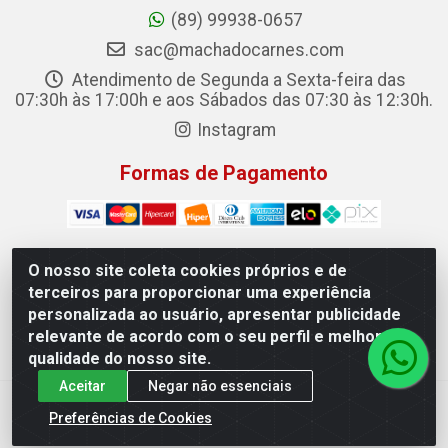
(89) 99938-0657
sac@machadocarnes.com
Atendimento de Segunda a Sexta-feira das
07:30h às 17:00h e aos Sábados das 07:30 às 12:30h.
Instagram
Formas de Pagamento
O nosso site coleta cookies próprios e de
terceiros para proporcionar uma experiência
Machado Carnes Distribuidora de Alimentos LTDA -
personalizada ao usuário, apresentar publicidade
Logradouro: Avenida Candido Aleixo, 148 - Centro - Oeiras/PI
relevante de acordo com o seu perfil e melhorar a
- CEP 64.500-000 - 31.391.008/0001-50
qualidade do nosso site.
Aceitar
Negar não essenciais
Preferências de Cookies