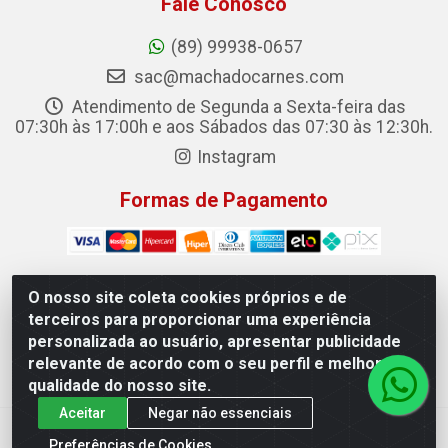
Fale Conosco
(89) 99938-0657
sac@machadocarnes.com
Atendimento de Segunda a Sexta-feira das
07:30h às 17:00h e aos Sábados das 07:30 às 12:30h.
Instagram
Formas de Pagamento
O nosso site coleta cookies próprios e de
terceiros para proporcionar uma experiência
Machado Carnes Distribuidora de Alimentos LTDA -
personalizada ao usuário, apresentar publicidade
Logradouro: Avenida Candido Aleixo, 148 - Centro - Oeiras/PI
relevante de acordo com o seu perfil e melhorar a
- CEP 64.500-000 - 31.391.008/0001-50
qualidade do nosso site.
Aceitar
Negar não essenciais
Preferências de Cookies