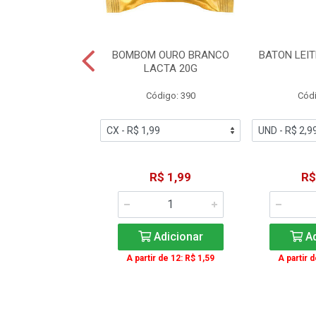
N BRANCO 16G
BOMBOM OURO BRANCO
BATON LEI
GAROTO
LACTA 20G
ódigo: 470
Código: 390
Códi
R$ 2,99
R$ 1,99
R$
Adicionar
Adicionar
Ad
ir de 15: R$ 2,29
A partir de 12: R$ 1,59
A partir 