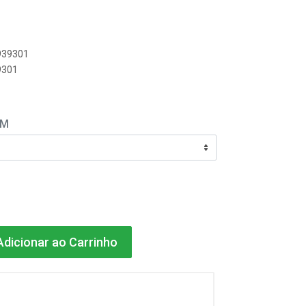
8939301
9301
EM
dicionar ao Carrinho