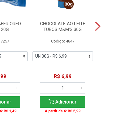
FER OREO
CHOCOLATE AO LEITE
BATON BRANC
 20G
TUBOS M&M'S 30G
GAROT
 7257
Código: 4847
Código: 4
,99
R$ 6,99
R$ 2,9
ionar
Adicionar
Adicio
6: R$ 1,49
A partir de 6: R$ 5,99
A partir de 15: 