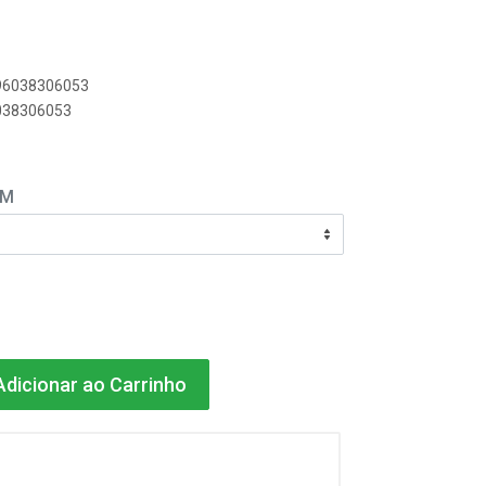
896038306053
6038306053
EM
dicionar ao Carrinho