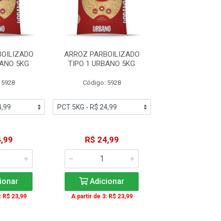
OILIZADO
ARROZ PARBOILIZADO
ARROZ PARBOI
BANO 5KG
TIPO 1 URBANO 5KG
TIPO 1 URBA
 5928
Código: 5928
Código: 59
,99
R$ 24,99
R$ 24,9
ionar
Adicionar
Adicio
: R$ 23,99
A partir de 3: R$ 23,99
A partir de 3: R