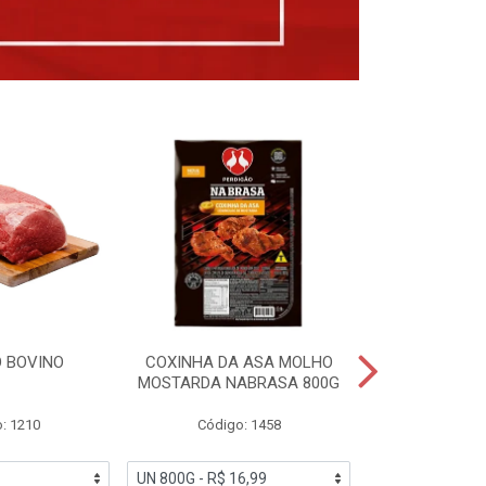
 BOVINO
COXINHA DA ASA MOLHO
COXINHAS 
MOSTARDA NABRASA 800G
DRUMETTE DE
SAD
: 1210
Código: 1458
Código