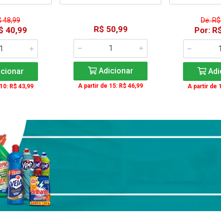
$ 48,99
De: R$
R$ 50,99
$ 40,99
Por: R
Adicionar
cionar
Adi
A partir de 15: R$ 46,99
 10: R$ 43,99
A partir de 