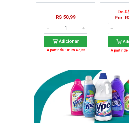
De: R
15,59
R$ 50,99
Por: R
: R$ 11,99
Adicionar
Adi
icionar
A partir de 10: R$ 47,99
A partir de