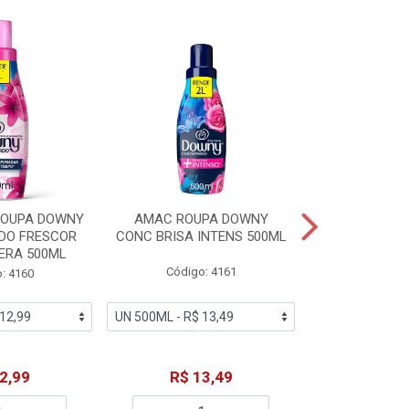
ROUPA DOWNY
AMAC ROUPA DOWNY
DETERGENTE 
DO FRESCOR
CONC BRISA INTENS 500ML
MACIEZ CA
ERA 500ML
Código: 4161
Código
: 4160
2,99
R$ 13,49
R$ 6