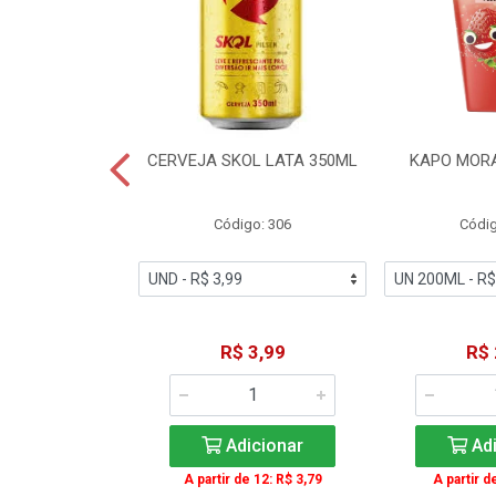
TE COCA-COLA
CERVEJA SKOL LATA 350ML
KAPO MOR
T 2L
igo: 2
Código: 306
Códig
11,49
R$ 3,99
R$ 
icionar
Adicionar
Adi
A partir de 12: R$ 3,79
A partir d