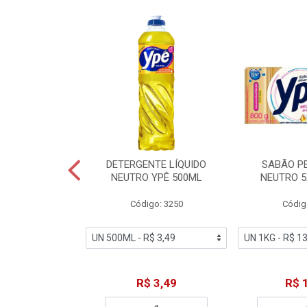
ZADOR GLADE
DETERGENTE LÍQUIDO
SABÃO P
OQUE MACIEZ
NEUTRO YPÊ 500ML
NEUTRO 5
360ML
Código: 3250
Códig
o: 7192
18,49
R$ 3,49
R$ 