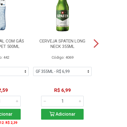
AL COM GÁS
CERVEJA SPATEN LONG
ÁGUA MINERA
PET 500ML
NECK 355ML
SEM GÁS
o: 442
Código: 4069
Código
2,59
R$ 6,99
R$ 1
cionar
Adicionar
Adic
 12: R$ 2,39
A partir de 