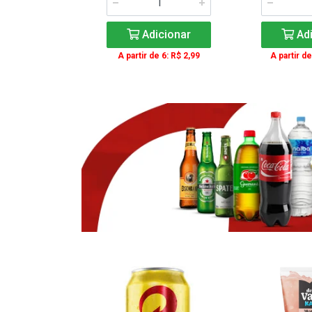
icionar
Adicionar
Adi
e 3: R$ 16,99
A partir de 6: R$ 2,99
A partir de