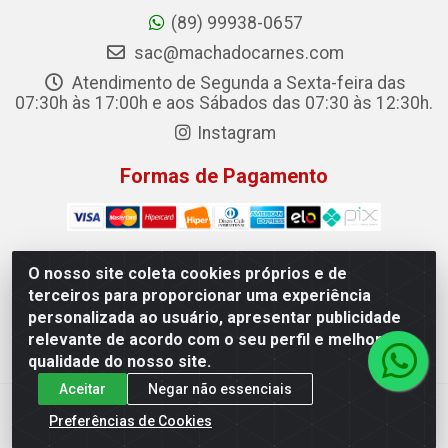
(89) 99938-0657
sac@machadocarnes.com
Atendimento de Segunda a Sexta-feira das
07:30h às 17:00h e aos Sábados das 07:30 às 12:30h.
Instagram
Formas de Pagamento
O nosso site coleta cookies próprios e de
terceiros para proporcionar uma experiência
Machado Carnes Distribuidora de Alimentos LTDA -
personalizada ao usuário, apresentar publicidade
Logradouro: Avenida Candido Aleixo, 148 - Centro - Oeiras/PI
relevante de acordo com o seu perfil e melhorar a
- CEP 64.500-000 - 31.391.008/0001-50
qualidade do nosso site.
Aceitar
Negar não essenciais
Preferências de Cookies